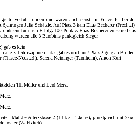
agierte Vorführ-runden und waren auch sonst mit Feuereifer bei der
t 6jähringen Julia Schätzle. Auf Platz 3 kam Elias Becherer (Prechtal).
rundstein für ihren Erfolg: 100 Punkte. Elias Becherer entschied das
reibung wurden alle 3 Bambinis punktgleich Sieger.
e) gab es kein
lle 3 Teildisziplinen – das gab es noch nie! Platz 2 ging an Bruder
er (Titisee-Neustadt), Serena Neininger (Tannheim), Anton Kuri
ktgleich Till Müller und Leni Merz.
 Merz.
 Merz.
ten Mal die Altersklasse 2 (13 bis 14 Jahre), punktgleich mit Sarah
 Neumaier (Waldkirch).