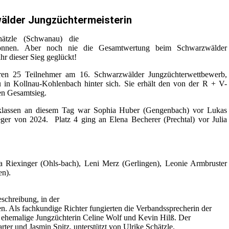
älder Jungzüchtermeisterin
tzle (Schwanau) die
wonnen. Aber noch nie die Gesamtwertung beim Schwarzwälder
hr dieser Sieg geglückt!
eren 25 Teilnehmer am 16. Schwarzwälder Jungzüchterwettbewerb,
 in Kollnau-Kohlenbach hinter sich. Sie erhält den von der R + V-
en Gesamtsieg.
rsklassen an diesem Tag war Sophia Huber (Gengenbach) vor Lukas
ger von 2024. Platz 4 ging an Elena Becherer (Prechtal) vor Julia
a Riexinger (Ohls-bach), Leni Merz (Gerlingen), Leonie Armbruster
en).
schreibung, in der
. Als fachkundige Richter fungierten die Verbandssprecherin der
e ehemalige Jungzüchterin Celine Wolf und Kevin Hilß. Der
ter und Jasmin Spitz, unterstützt von Ulrike Schätzle.