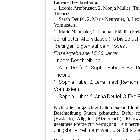
Lineare Beschreibung:
1. Leonie Armbruster, 2. Monja Müller (Titi
Theorie:
1. Sarah Deufel, 2. Marie Neumaier, 3. Leo
Vormustern:
1. Marie Neumaier, 2. Hannah Stählin (Fre
der ältesten Altersklasse (15 bis 25 Ja
Riexinger folgten auf dem Podest.
Einzelergebnisse 15-25 Jahre:
Lineare Beschreibung:
1. Anna Deufel 2. Sophia Huber 3. Eva Ri
Theorie:
1. Sophia Huber 2. Lena Friedl (Remching
Vormustern:
1. Sophia Huber, 2. Anna Deufel, 3. Eva R
Nicht alle Jungzüchter hatten eigene Pfer
Beschreibung Stuten gebraucht. Dafür stel
(Haslach), Allgaier (Biederbach), Ringwa
geeignete Pferde zur Verfügung – ein herzl
Jüngste Teilnehmerin war Julia Schätzle