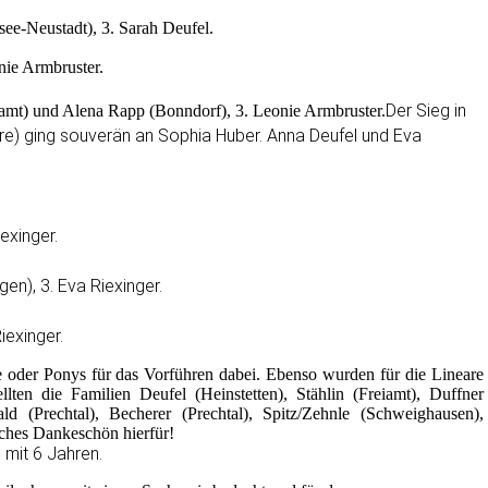
see-Neustadt), 3. Sarah Deufel.
nie Armbruster.
Der Sieg in
iamt) und Alena Rapp (Bonndorf), 3. Leonie Armbruster.
hre) ging souverän an Sophia Huber. Anna Deufel und Eva
exinger.
en), 3. Eva Riexinger.
iexinger.
de oder Ponys für das Vorführen dabei. Ebenso wurden für die Lineare
lten die Familien Deufel (Heinstetten), Stählin (Freiamt), Duffner
ld (Prechtal), Becherer (Prechtal), Spitz/Zehnle (Schweighausen),
iches Dankeschön hierfür!
 mit 6 Jahren.