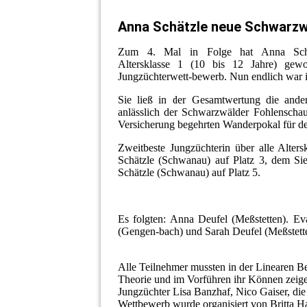
Anna Schätzle neue Schwarzw
Zum 4. Mal in Folge hat Anna Schä
Altersklasse 1 (10 bis 12 Jahre) ge
Jungzüchterwett-bewerb. Nun endlich war i
Sie ließ in der Gesamtwertung die and
anlässlich der Schwarzwälder Fohlenschau
Versicherung begehrten Wanderpokal für d
Zweitbeste Jungzüchterin über alle Alte
Schätzle (Schwanau) auf Platz 3, dem Sie
Schätzle (Schwanau) auf Platz 5.
Es folgten: Anna Deufel (Meßstetten). Ev
(Gengen-bach) und Sarah Deufel (Meßstett
Alle Teilnehmer mussten in der Linearen Be
Theorie und im Vorführen ihr Können zeigen
Jungzüchter Lisa Banzhaf, Nico Gaiser, di
Wettbewerb wurde organisiert von Britta Har