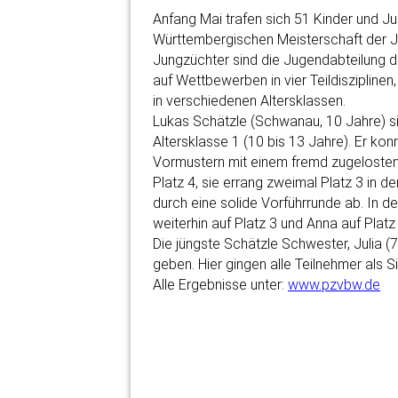
Anfang Mai trafen sich 51 Kinder und J
Württembergischen Meisterschaft der Ju
Jungzüchter sind die Jugendabteilung
auf Wettbewerben in vier Teildiszipline
in verschiedenen Altersklassen.
Lukas Schätzle (Schwanau, 10 Jahre) si
Altersklasse 1 (10 bis 13 Jahre). Er ko
Vormustern mit einem fremd zugelosten
Platz 4, sie errang zweimal Platz 3 in d
durch eine solide Vorführrunde ab. In 
weiterhin auf Platz 3 und Anna auf Platz 
Die jüngste Schätzle Schwester, Julia (7
geben. Hier gingen alle Teilnehmer als S
Alle Ergebnisse unter:
www.pzvbw.de
Anna Schätzle
Julia Schätzle